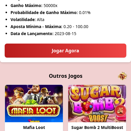
Ganho Máximo:
50000x
Probabilidade de Ganho Máximo:
0.01%
Volatilidade:
Alta
Aposta Mínima - Máxima:
0.20 - 100.00
Data de Lançamento:
2023-08-15
Jogar Agora
Outros Jogos
Mafia Loot
Sugar Bomb 2 MultiBoost