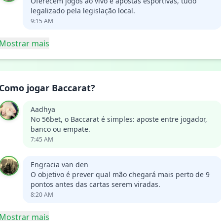
Oferecem jogos ao vivo e apostas esportivas, tudo
legalizado pela legislação local.
9:15 AM
Como jogar Baccarat?
Aadhya
No 56bet, o Baccarat é simples: aposte entre jogador,
banco ou empate.
7:45 AM
Engracia van den
O objetivo é prever qual mão chegará mais perto de 9
pontos antes das cartas serem viradas.
8:20 AM