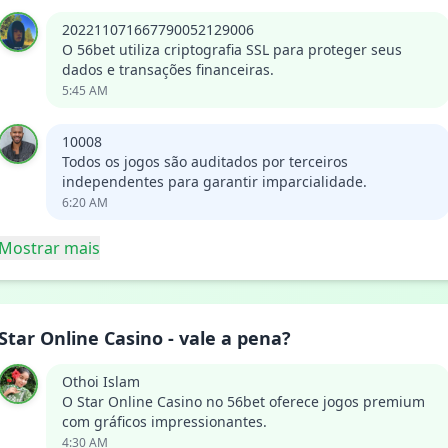
202211071667790052129006
O 56bet utiliza criptografia SSL para proteger seus
dados e transações financeiras.
5:45 AM
10008
Todos os jogos são auditados por terceiros
independentes para garantir imparcialidade.
6:20 AM
Star Online Casino - vale a pena?
Othoi Islam
O Star Online Casino no 56bet oferece jogos premium
com gráficos impressionantes.
4:30 AM