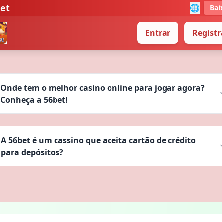
et
🌐
Bai
Entrar
Registr
Onde tem o melhor casino online para jogar agora?
Conheça a 56bet!
A 56bet é um cassino que aceita cartão de crédito
para depósitos?