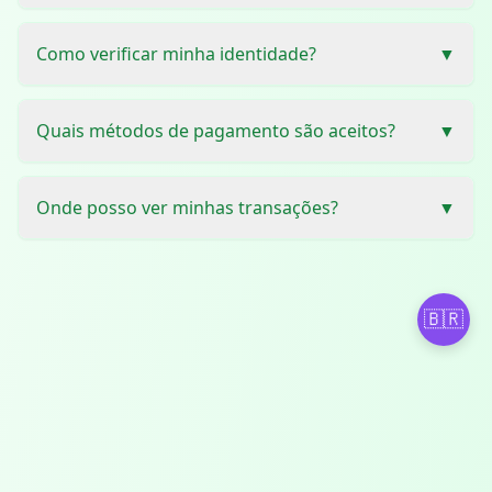
Como verificar minha identidade?
▼
Quais métodos de pagamento são aceitos?
▼
Onde posso ver minhas transações?
▼
🇧🇷