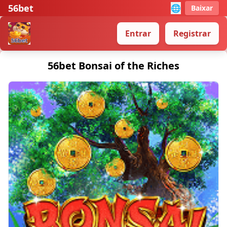
56bet
🌐
Baixar
Entrar
Registrar
56bet Bonsai of the Riches